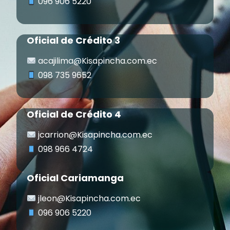
096 906 5220
Oficial de Crédito 3
acajilima@Kisapincha.com.ec
098 735 9652
Oficial de Crédito 4
jcarrion@Kisapincha.com.ec
098 966 4724
Oficial Cariamanga
jleon@Kisapincha.com.ec
096 906 5220