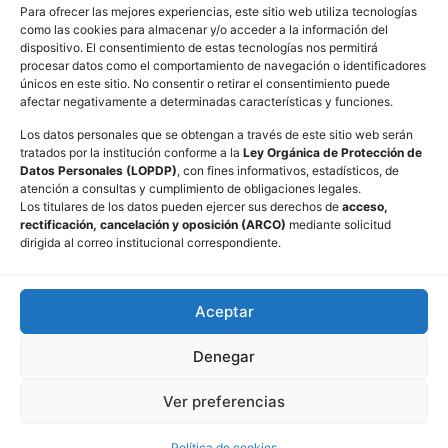
Para ofrecer las mejores experiencias, este sitio web utiliza tecnologías
¿Quiénes somos?
como las cookies para almacenar y/o acceder a la información del
dispositivo. El consentimiento de estas tecnologías nos permitirá
Historia
procesar datos como el comportamiento de navegación o identificadores
únicos en este sitio. No consentir o retirar el consentimiento puede
Productos y servicios
afectar negativamente a determinadas características y funciones.
Los datos personales que se obtengan a través de este sitio web serán
Ahorros
tratados por la institución conforme a la
Ley Orgánica de Protección de
Inversiones
Datos Personales (LOPDP)
, con fines informativos, estadísticos, de
atención a consultas y cumplimiento de obligaciones legales.
Créditos
Los titulares de los datos pueden ejercer sus derechos de
acceso,
Súmate a KISAPINCHA
rectificación, cancelación y oposición (ARCO)
mediante solicitud
dirigida al correo institucional correspondiente.
Pago de servicios
Servicios no financieros
Aceptar
Contacto y ayuda
Denegar
Agencias
Consultas y reclamos
Ver preferencias
Política de cookies