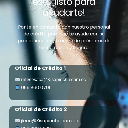
está listo para
ayudarte!
Ponte en contacto con nuestro personal
de crédito para que te ayude con su
precalificación y tramite de préstamo de
forma rápida y segura.
Oficial de Crédito 1
mtenesaca@Kisapincha.com.ec
095 860 0701
Oficial de Crédito 2
jleon@Kisapincha.com.ec