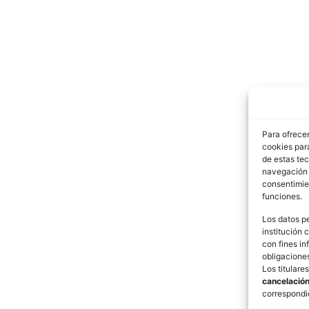
Para ofrecer
cookies para
de estas te
navegación o
consentimie
funciones.
Los datos pe
institución 
con fines in
obligaciones
Los titulare
cancelació
correspondi